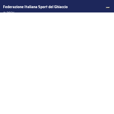
Federazione Italiana Sport del Ghiaccio
© 2024
Iscrizione al Registro delle Persone Giuridiche di Milano
n.1562/2017 CF 97016560159 | P. IVA 05235981007 Sede
Legale: Via Piranesi 46 – 20137 – Milano