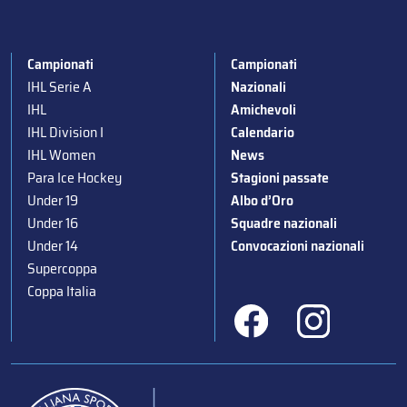
Campionati
Campionati
IHL Serie A
Nazionali
IHL
Amichevoli
IHL Division I
Calendario
IHL Women
News
Para Ice Hockey
Stagioni passate
Under 19
Albo d’Oro
Under 16
Squadre nazionali
Under 14
Convocazioni nazionali
Supercoppa
Coppa Italia