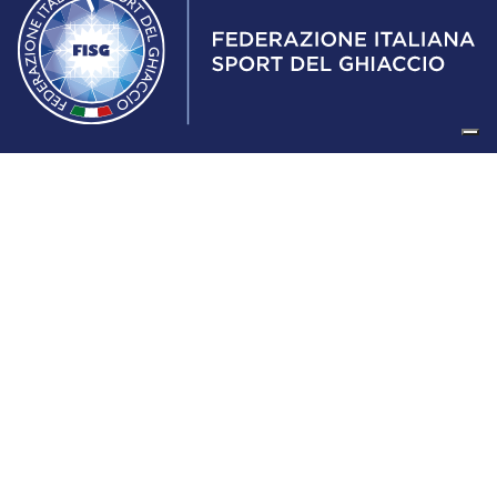
Federazione Italiana Sport del Ghiaccio
© 2024
Iscrizione al Registro delle Persone Giuridiche di Milano
n.1562/2017 CF 97016560159 | P. IVA 05235981007 Sede
Legale: Via Piranesi 46 – 20137 – Milano