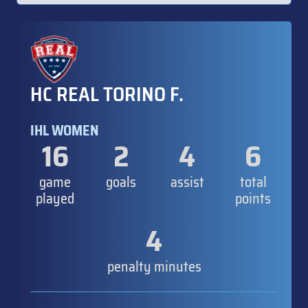
HC REAL TORINO F.
IHL WOMEN
16
2
4
6
game
goals
assist
total
played
points
4
penalty minutes