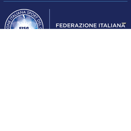
Federazione Italiana Sport del Ghiaccio
© 2024
Iscrizione al Registro delle Persone Giuridiche di Milano
n.1562/2017 CF 97016560159 | P. IVA 05235981007 Sede
Legale: Via Piranesi 46 – 20137 – Milano