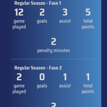
Regular Season - Fase 1
12
2
3
5
game
goals
assist
total
played
points
2
penalty minutes
Regular Season - Fase 2
2
0
1
1
game
goals
assist
total
played
points
2