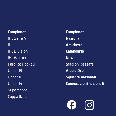
Campionati
Campionati
IHL Serie A
Nazionali
IHL
Amichevoli
IHL Division I
Calendario
IHL Women
News
Para Ice Hockey
Stagioni passate
Under 19
Albo d’Oro
Under 16
Squadre nazionali
Under 14
Convocazioni nazionali
Supercoppa
Coppa Italia