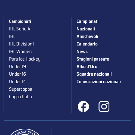
Campionati
Campionati
IHL Serie A
Nazionali
IHL
Amichevoli
IHL Division I
Calendario
IHL Women
News
Para Ice Hockey
Stagioni passate
Under 19
Albo d’Oro
Under 16
Squadre nazionali
Under 14
Convocazioni nazionali
Supercoppa
Coppa Italia