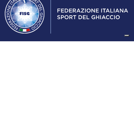
Federazione Italiana Sport del Ghiaccio
© 2024
Iscrizione al Registro delle Persone Giuridiche di Milano
n.1562/2017 CF 97016560159 | P. IVA 05235981007 Sede
Legale: Via Piranesi 46 – 20137 – Milano