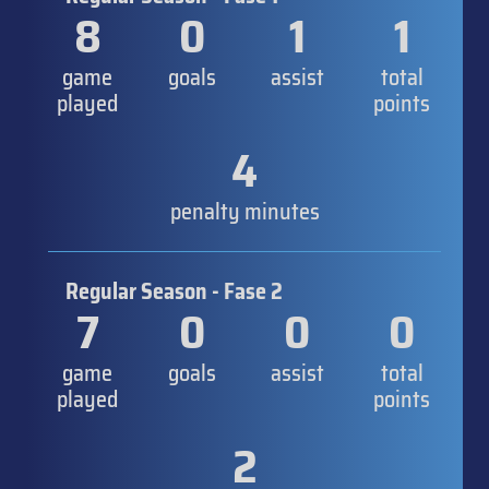
8
0
1
1
game
goals
assist
total
played
points
4
penalty minutes
Regular Season - Fase 2
7
0
0
0
game
goals
assist
total
played
points
2