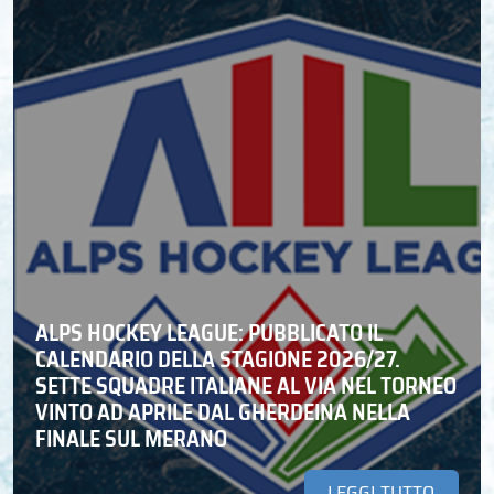
ALPS HOCKEY LEAGUE: PUBBLICATO IL
CALENDARIO DELLA STAGIONE 2026/27.
SETTE SQUADRE ITALIANE AL VIA NEL TORNEO
VINTO AD APRILE DAL GHERDEINA NELLA
FINALE SUL MERANO
LEGGI TUTTO