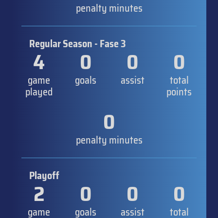
penalty minutes
Regular Season - Fase 3
4
0
0
0
game
goals
assist
total
played
points
0
penalty minutes
Playoff
2
0
0
0
game
goals
assist
total