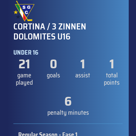
CORTINA / 3 ZINNEN
DOLOMITES U16
UNDER 16
21
0
1
1
game
goals
assist
total
played
points
6
penalty minutes
Regular Season - Fase 1