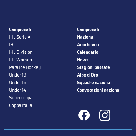
Campionati
Campionati
IHL Serie A
Nazionali
IHL
Amichevoli
IHL Division I
Calendario
IHL Women
News
Para Ice Hockey
Stagioni passate
Under 19
Albo d’Oro
Under 16
Squadre nazionali
Under 14
Convocazioni nazionali
Supercoppa
Coppa Italia