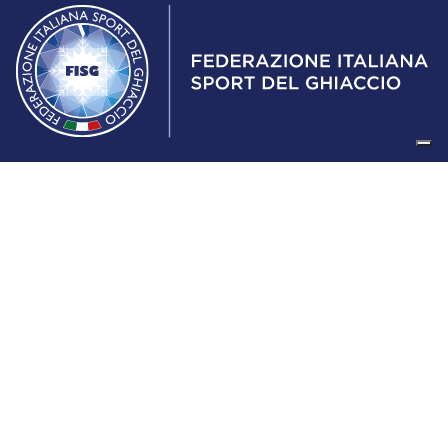
Federazione Italiana Sport del Ghiaccio
© 2024
Iscrizione al Registro delle Persone Giuridiche di Milano
n.1562/2017 CF 97016560159 | P. IVA 05235981007 Sede
Legale: Via Piranesi 46 – 20137 – Milano