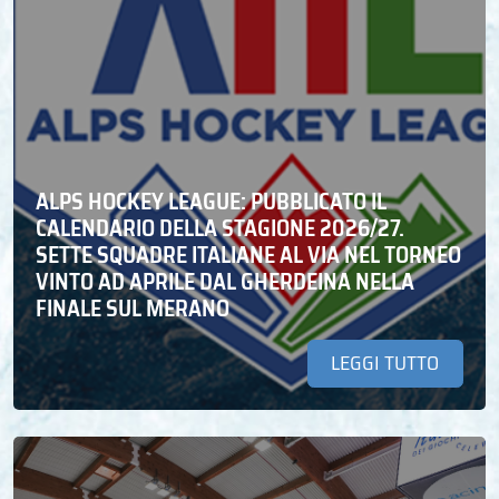
ALPS HOCKEY LEAGUE: PUBBLICATO IL
CALENDARIO DELLA STAGIONE 2026/27.
SETTE SQUADRE ITALIANE AL VIA NEL TORNEO
VINTO AD APRILE DAL GHERDEINA NELLA
FINALE SUL MERANO
LEGGI TUTTO