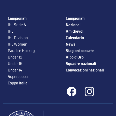
Campionati
Campionati
IHL Serie A
Nazionali
IHL
Amichevoli
IHL Division I
Calendario
IHL Women
News
Para Ice Hockey
Stagioni passate
Under 19
Albo d’Oro
Under 16
Squadre nazionali
Under 14
Convocazioni nazionali
Supercoppa
Coppa Italia