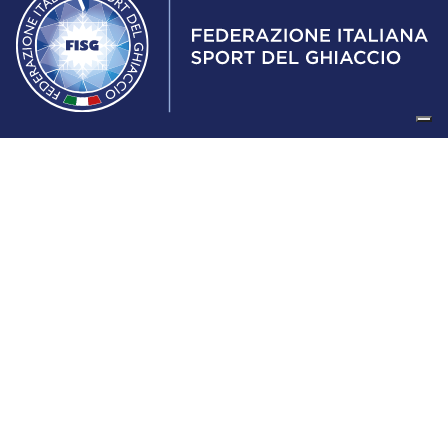
Federazione Italiana Sport del Ghiaccio
© 2024
Iscrizione al Registro delle Persone Giuridiche di Milano
n.1562/2017 CF 97016560159 | P. IVA 05235981007 Sede
Legale: Via Piranesi 46 – 20137 – Milano