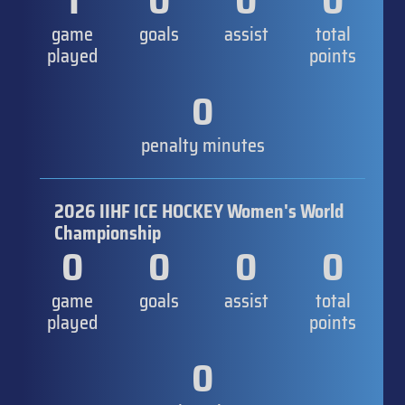
1
0
0
0
game
goals
assist
total
played
points
0
penalty minutes
2026 IIHF ICE HOCKEY Women's World
Championship
0
0
0
0
game
goals
assist
total
played
points
0