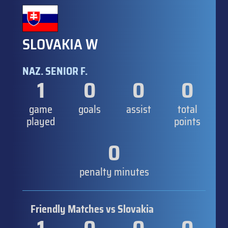
SLOVAKIA W
NAZ. SENIOR F.
1
0
0
0
game
goals
assist
total
played
points
0
penalty minutes
Friendly Matches vs Slovakia