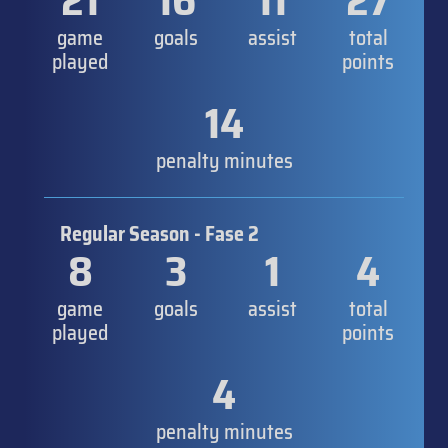
21
16
11
27
game
goals
assist
total
played
points
14
penalty minutes
Regular Season - Fase 2
8
3
1
4
game
goals
assist
total
played
points
4
penalty minutes