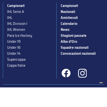
Campionati
Campionati
IHL Serie A
Nazionali
IHL
Amichevoli
IHL Division I
Calendario
IHL Women
News
Para Ice Hockey
Stagioni passate
Under 19
Albo d’Oro
Under 16
Squadre nazionali
Under 14
Convocazioni nazionali
Supercoppa
Coppa Italia