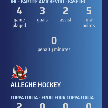
IHL - PARTITE AMICHEVOLI - FASE IHL
4
3
2
5
game
goals
assist
total
played
points
0
penalty minutes
ALLEGHE HOCKEY
COPPA ITALIA - FINAL FOUR COPPA ITALIA
2
0
0
0