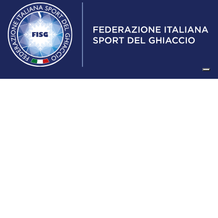
Federazione Italiana Sport del Ghiaccio
© 2024
Iscrizione al Registro delle Persone Giuridiche di Milano
n.1562/2017 CF 97016560159 | P. IVA 05235981007 Sede
Legale: Via Piranesi 46 – 20137 – Milano