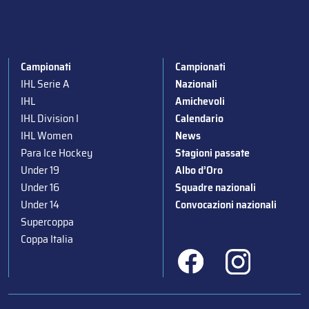
Campionati
Campionati
IHL Serie A
Nazionali
IHL
Amichevoli
IHL Division I
Calendario
IHL Women
News
Para Ice Hockey
Stagioni passate
Under 19
Albo d’Oro
Under 16
Squadre nazionali
Under 14
Convocazioni nazionali
Supercoppa
Coppa Italia