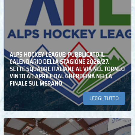
ALPS HOCKEY LEAGUE: PUBBLICATO IL
CALENDARIO DELLA STAGIONE 2026/27.
SETTE SQUADRE ITALIANE AL VIA NEL TORNEO
VINTO AD APRILE DAL GHERDEINA NELLA
FINALE SUL MERANO
LEGGI TUTTO