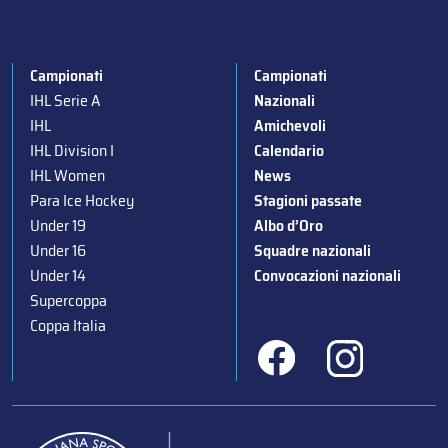
Campionati
Campionati
IHL Serie A
Nazionali
IHL
Amichevoli
IHL Division I
Calendario
IHL Women
News
Para Ice Hockey
Stagioni passate
Under 19
Albo d’Oro
Under 16
Squadre nazionali
Under 14
Convocazioni nazionali
Supercoppa
Coppa Italia