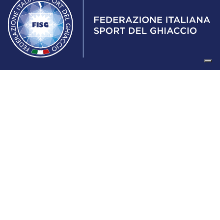
Federazione Italiana Sport del Ghiaccio
© 2024
Iscrizione al Registro delle Persone Giuridiche di Milano
n.1562/2017 CF 97016560159 | P. IVA 05235981007 Sede
Legale: Via Piranesi 46 – 20137 – Milano