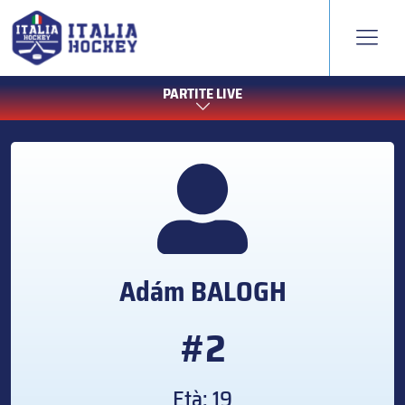
PARTITE LIVE
Adám
BALOGH
#2
Età: 19