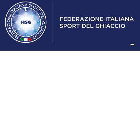
Federazione Italiana Sport del Ghiaccio
© 2024
Iscrizione al Registro delle Persone Giuridiche di Milano
n.1562/2017 CF 97016560159 | P. IVA 05235981007 Sede
Legale: Via Piranesi 46 – 20137 – Milano