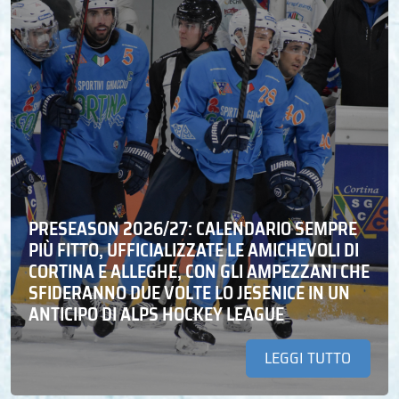
PRESEASON 2026/27: CALENDARIO SEMPRE
PIÙ FITTO, UFFICIALIZZATE LE AMICHEVOLI DI
CORTINA E ALLEGHE, CON GLI AMPEZZANI CHE
SFIDERANNO DUE VOLTE LO JESENICE IN UN
ANTICIPO DI ALPS HOCKEY LEAGUE
LEGGI TUTTO