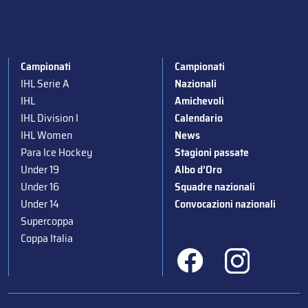
Campionati
Campionati
IHL Serie A
Nazionali
IHL
Amichevoli
IHL Division I
Calendario
IHL Women
News
Para Ice Hockey
Stagioni passate
Under 19
Albo d’Oro
Under 16
Squadre nazionali
Under 14
Convocazioni nazionali
Supercoppa
Coppa Italia