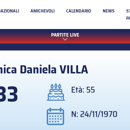
NAZIONALI
AMICHEVOLI
CALENDARIO
NEWS
S
P
PARTITE LIVE
ica Daniela
VILLA
33
Età: 55
N: 24/11/1970