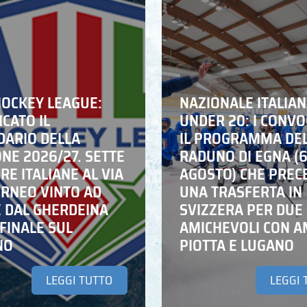
HOCKEY LEAGUE:
NAZIONALE ITALIA
CATO IL
UNDER 20: I CONVO
DARIO DELLA
IL PROGRAMMA DE
NE 2026/27. SETTE
RADUNO DI EGNA (
E ITALIANE AL VIA
AGOSTO) CHE PREC
ORNEO VINTO AD
UNA TRASFERTA IN
E DAL GHERDEINA
SVIZZERA PER DUE
FINALE SUL
AMICHEVOLI CON A
NO
PIOTTA E LUGANO
LEGGI TUTTO
LEGGI 