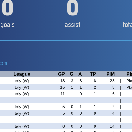
0
0
goals
assist
tot