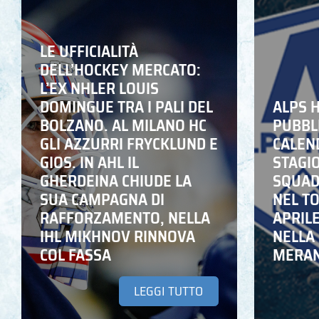
LE UFFICIALITÀ
DELL’HOCKEY MERCATO:
L’EX NHLER LOUIS
DOMINGUE TRA I PALI DEL
ALPS 
BOLZANO. AL MILANO HC
PUBBLI
GLI AZZURRI FRYCKLUND E
CALEN
GIOS. IN AHL IL
STAGIO
GHERDEINA CHIUDE LA
SQUADR
SUA CAMPAGNA DI
NEL T
RAFFORZAMENTO, NELLA
APRIL
IHL MIKHNOV RINNOVA
NELLA 
COL FASSA
MERA
LEGGI TUTTO