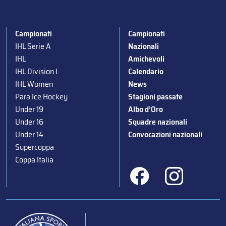
Campionati
Campionati
IHL Serie A
Nazionali
IHL
Amichevoli
IHL Division I
Calendario
IHL Women
News
Para Ice Hockey
Stagioni passate
Under 19
Albo d’Oro
Under 16
Squadre nazionali
Under 14
Convocazioni nazionali
Supercoppa
Coppa Italia