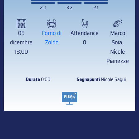
2:0
3:2
2:1
05
Forno di
Attendance
Marco
dicembre
Zoldo
0
Soia,
18:00
Nicole
Pianezze
Durata
0:00
Segnapunti
Nicole Sagui