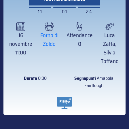
1:1
0:1
2:4
16
Forno di
Attendance
Luca
novembre
Zoldo
0
Zatta,
11:00
Silvia
Toffano
Durata
0:00
Segnapunti
Amapola
Fairtlough