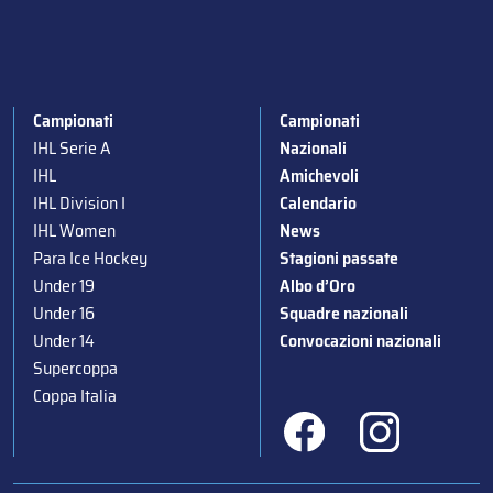
Campionati
Campionati
IHL Serie A
Nazionali
IHL
Amichevoli
IHL Division I
Calendario
IHL Women
News
Para Ice Hockey
Stagioni passate
Under 19
Albo d’Oro
Under 16
Squadre nazionali
Under 14
Convocazioni nazionali
Supercoppa
Coppa Italia