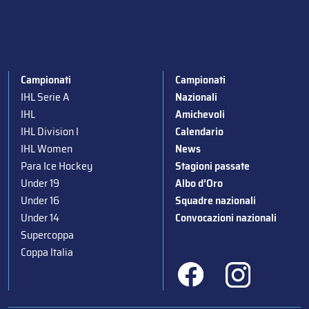
Campionati
Campionati
IHL Serie A
Nazionali
IHL
Amichevoli
IHL Division I
Calendario
IHL Women
News
Para Ice Hockey
Stagioni passate
Under 19
Albo d’Oro
Under 16
Squadre nazionali
Under 14
Convocazioni nazionali
Supercoppa
Coppa Italia