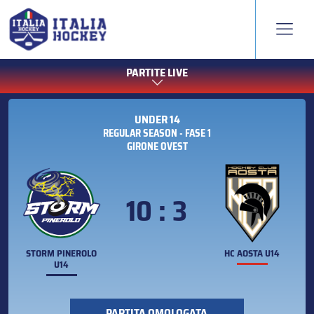
PARTITE LIVE
UNDER 14
REGULAR SEASON - FASE 1
GIRONE OVEST
10 : 3
STORM PINEROLO
HC AOSTA U14
U14
PARTITA OMOLOGATA