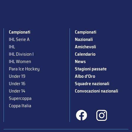
Campionati
Campionati
IHL Serie A
Nazionali
IHL
Amichevoli
IHL Division I
Calendario
IHL Women
News
Para Ice Hockey
Stagioni passate
Under 19
Albo d’Oro
Under 16
Squadre nazionali
Under 14
Convocazioni nazionali
Supercoppa
Coppa Italia