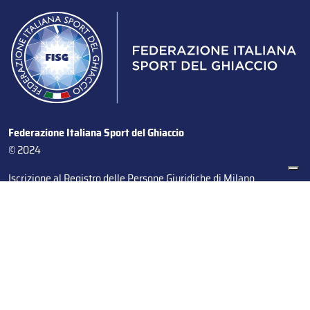
Federazione Italiana Sport del Ghiaccio
© 2024
Iscrizione al Registro delle Persone Giuridiche di Milano
n.1562/2017 CF 97016560159 | P. IVA 05235981007 Sede
Legale: Via Piranesi 46 – 20137 – Milano