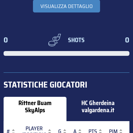
VISUALIZZA DETTAGLIO
0
0
SHOTS
STATISTICHE GIOCATORI
Rittner Buam
HC Gherdeina
SkyAlps
valgardena.it
PLAYER
#
G
A
PTS
PIM