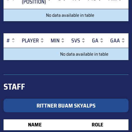
(POSITION)
#
PLAYER
G
A
PTS
PIM
No data available in table
(POSITION)
#
PLAYER
MIN
SVS
GA
GAA
#
PLAYER
MIN
SVS
GA
GAA
No data available in table
STAFF
RITTNER BUAM SKYALPS
NAME
ROLE