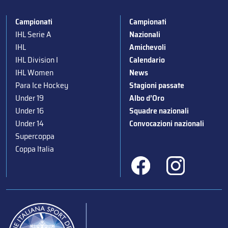
Campionati
Campionati
IHL Serie A
Nazionali
IHL
Amichevoli
IHL Division I
Calendario
IHL Women
News
Para Ice Hockey
Stagioni passate
Under 19
Albo d’Oro
Under 16
Squadre nazionali
Under 14
Convocazioni nazionali
Supercoppa
Coppa Italia