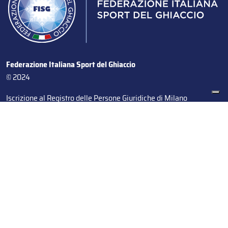
Federazione Italiana Sport del Ghiaccio
© 2024
Iscrizione al Registro delle Persone Giuridiche di Milano
n.1562/2017 CF 97016560159 | P. IVA 05235981007 Sede
Legale: Via Piranesi 46 – 20137 – Milano