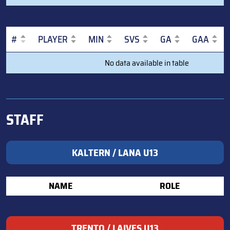
(POSITION)
#
PLAYER
MIN
SVS
GA
GAA
#
PLAYER
MIN
SVS
GA
GAA
No data available in table
STAFF
KALTERN / LANA U13
NAME
ROLE
TRENTO / LAIVES U13