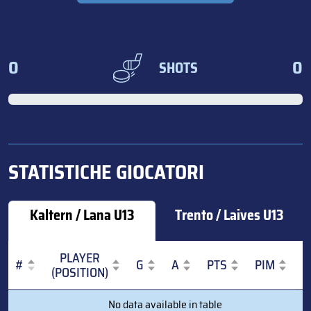
0
0
SHOTS
STATISTICHE GIOCATORI
Kaltern / Lana U13
Trento / Laives U13
PLAYER
#
G
A
PTS
PIM
(POSITION)
#
PLAYER
G
A
PTS
PIM
No data available in table