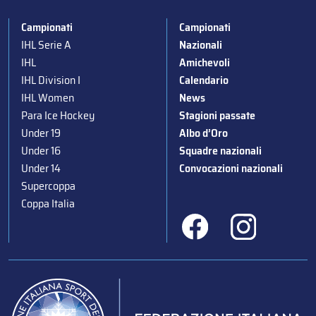
Campionati
Campionati
IHL Serie A
Nazionali
IHL
Amichevoli
IHL Division I
Calendario
IHL Women
News
Para Ice Hockey
Stagioni passate
Under 19
Albo d’Oro
Under 16
Squadre nazionali
Under 14
Convocazioni nazionali
Supercoppa
Coppa Italia