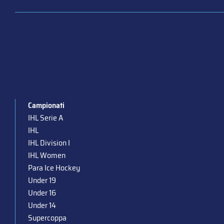
Campionati
IHL Serie A
IHL
IHL Division I
IHL Women
Para Ice Hockey
Under 19
Under 16
Under 14
Supercoppa