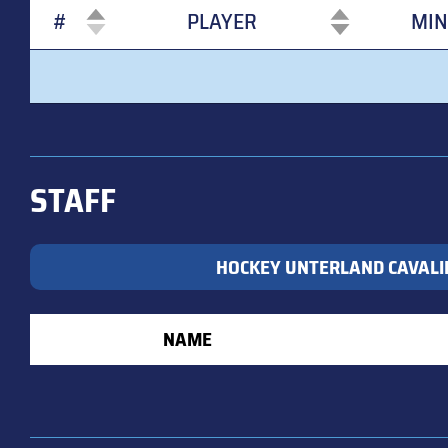
#
PLAYER
MIN
#
PLAYER
MIN
STAFF
HOCKEY UNTERLAND CAVALI
NAME