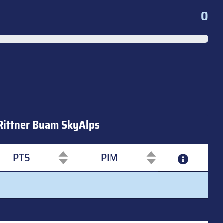
0
Rittner Buam SkyAlps
PTS
PIM
PTS
PIM