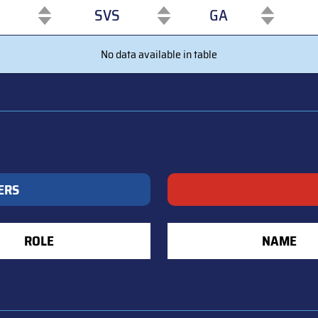
SVS
GA
SVS
GA
No data available in table
ERS
ROLE
NAME