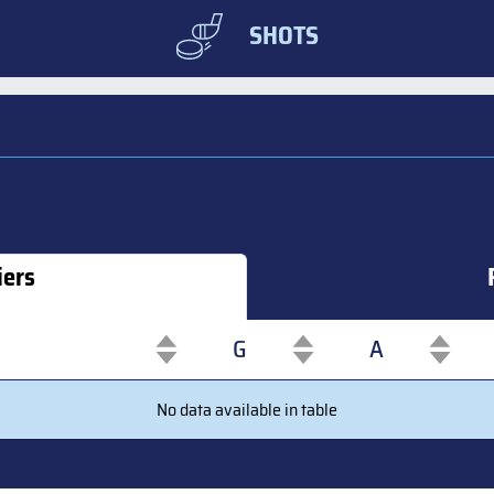
SHOTS
iers
G
A
G
A
No data available in table