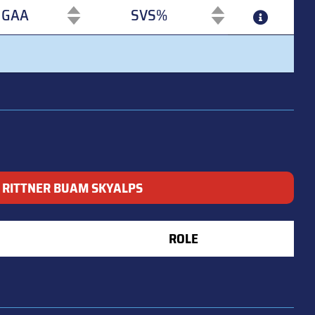
GAA
SVS%
GAA
SVS%
RITTNER BUAM SKYALPS
ROLE