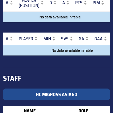
PLAYER
#
G
A
PTS
PIM
(POSITION)
#
PLAYER
G
A
PTS
PIM
No data available in table
(POSITION)
#
PLAYER
MIN
SVS
GA
GAA
#
PLAYER
MIN
SVS
GA
GAA
No data available in table
STAFF
HC MIGROSS ASIAGO
NAME
ROLE