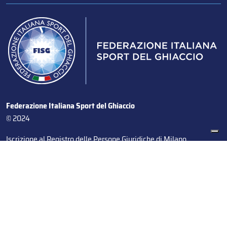
Federazione Italiana Sport del Ghiaccio
© 2024
Iscrizione al Registro delle Persone Giuridiche di Milano
n.1562/2017 CF 97016560159 | P. IVA 05235981007 Sede
Legale: Via Piranesi 46 – 20137 – Milano