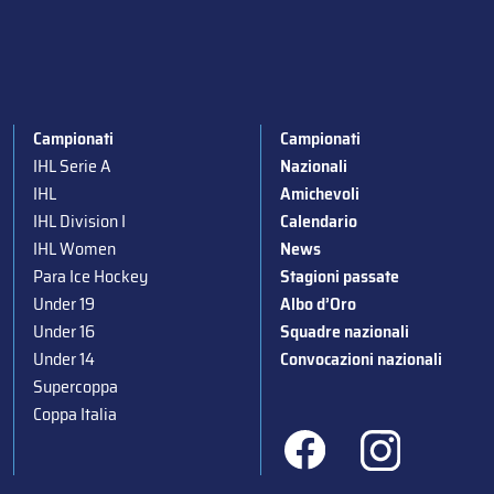
Campionati
Campionati
IHL Serie A
Nazionali
IHL
Amichevoli
IHL Division I
Calendario
IHL Women
News
Para Ice Hockey
Stagioni passate
Under 19
Albo d’Oro
Under 16
Squadre nazionali
Under 14
Convocazioni nazionali
Supercoppa
Coppa Italia