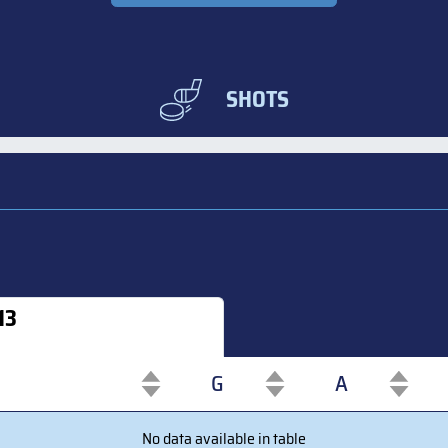
SHOTS
13
G
A
G
A
No data available in table