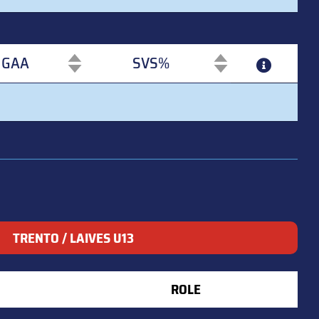
GAA
SVS%
GAA
SVS%
TRENTO / LAIVES U13
ROLE