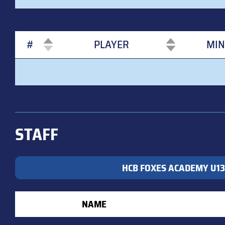
#
PLAYER
MIN
#
PLAYER
MIN
STAFF
HCB FOXES ACADEMY U13
NAME