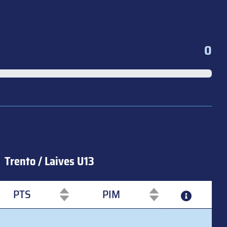
0
Trento / Laives U13
PTS
PIM
PTS
PIM