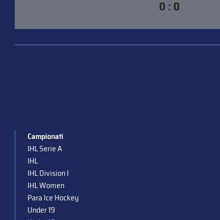
0 : 0
Campionati
IHL Serie A
IHL
IHL Division I
IHL Women
Para Ice Hockey
Under 19