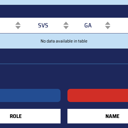
SVS
GA
SVS
GA
No data available in table
ROLE
NAME