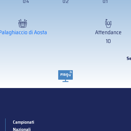
0:4
0:2
0:1
Palaghiaccio di Aosta
Attendance
10
Se
Campionati
Nazionali