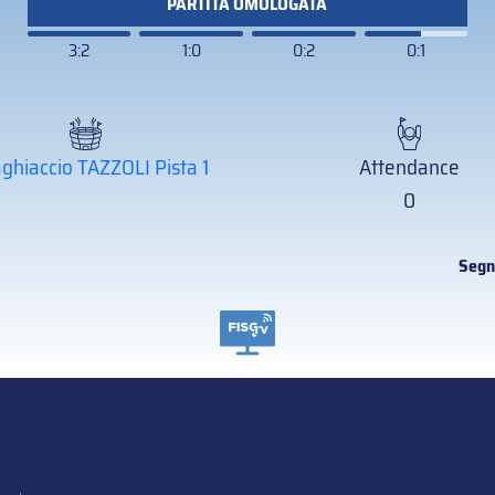
PARTITA OMOLOGATA
3:2
1:0
0:2
0:1
ghiaccio TAZZOLI Pista 1
Attendance
0
Segn