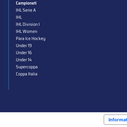
Campionati
IHL Serie A
IHL
IHL Division I
IHL Women
Para Ice Hockey
Under 19
Under 16
Under 14
Supercoppa
Coppa Italia
Informat