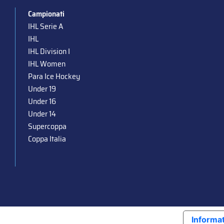
Campionati
IHL Serie A
IHL
IHL Division I
IHL Women
Para Ice Hockey
Under 19
Under 16
Under 14
Supercoppa
Coppa Italia
Informat