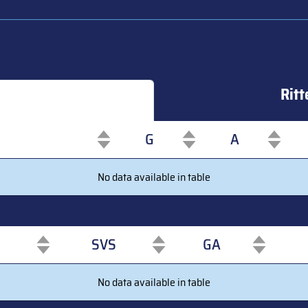
Ritt
G
A
G
A
No data available in table
SVS
GA
SVS
GA
No data available in table