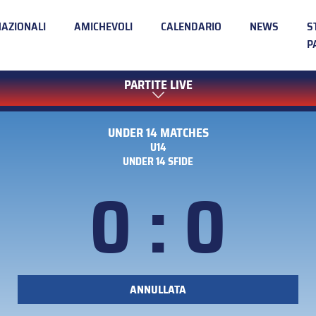
NAZIONALI
AMICHEVOLI
CALENDARIO
NEWS
S
P
PARTITE LIVE
UNDER 14 MATCHES
U14
UNDER 14 SFIDE
0 : 0
ANNULLATA