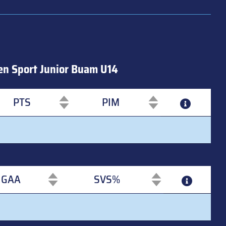
en Sport Junior Buam U14
PTS
PIM
PTS
PIM
GAA
SVS%
GAA
SVS%