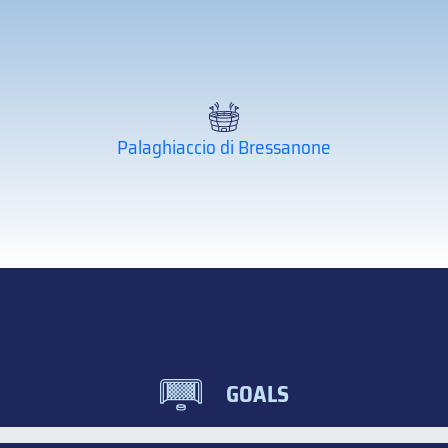
Palaghiaccio di Bressanone
GOALS