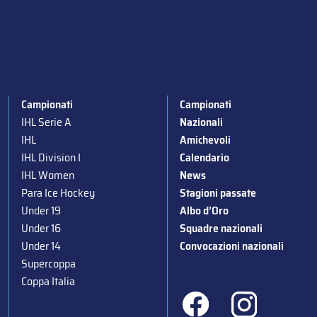
Campionati
Campionati
IHL Serie A
Nazionali
IHL
Amichevoli
IHL Division I
Calendario
IHL Women
News
Para Ice Hockey
Stagioni passate
Under 19
Albo d’Oro
Under 16
Squadre nazionali
Under 14
Convocazioni nazionali
Supercoppa
Coppa Italia