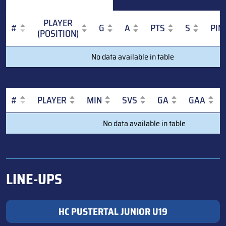
PLAYER
#
G
A
PTS
S
PIM
(POSITION)
#
PLAYER
G
A
PTS
S
PIM
No data available in table
(POSITION)
#
PLAYER
MIN
SVS
GA
GAA
#
PLAYER
MIN
SVS
GA
GAA
No data available in table
LINE-UPS
HC PUSTERTAL JUNIOR U19