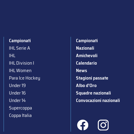
Campionati
Campionati
IHL Serie A
Nazionali
IHL
Amichevoli
IHL Division I
Calendario
IHL Women
News
Para Ice Hockey
Stagioni passate
Under 19
Albo d’Oro
Under 16
Squadre nazionali
Under 14
Convocazioni nazionali
Supercoppa
Coppa Italia