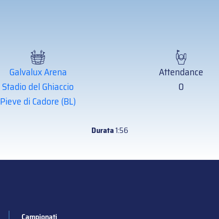
Galvalux Arena
Attendance
Stadio del Ghiaccio
0
Pieve di Cadore (BL)
Durata
1:56
Campionati