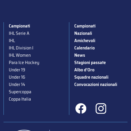
Campionati
Campionati
IHL Serie A
Nazionali
IHL
Amichevoli
IHL Division I
Calendario
IHL Women
News
Para Ice Hockey
Stagioni passate
Under 19
Albo d’Oro
Under 16
Squadre nazionali
Under 14
Convocazioni nazionali
Supercoppa
Coppa Italia