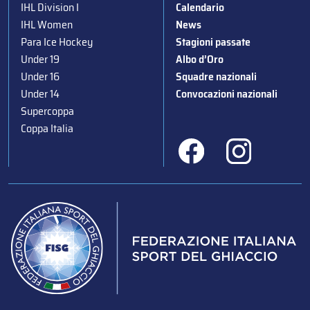
IHL Division I
Calendario
IHL Women
News
Para Ice Hockey
Stagioni passate
Under 19
Albo d’Oro
Under 16
Squadre nazionali
Under 14
Convocazioni nazionali
Supercoppa
Coppa Italia