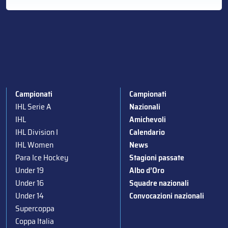
Campionati
Campionati
IHL Serie A
Nazionali
IHL
Amichevoli
IHL Division I
Calendario
IHL Women
News
Para Ice Hockey
Stagioni passate
Under 19
Albo d’Oro
Under 16
Squadre nazionali
Under 14
Convocazioni nazionali
Supercoppa
Coppa Italia