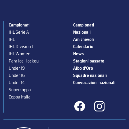
Campionati
Campionati
IHL Serie A
Nazionali
IHL
Amichevoli
IHL Division I
Calendario
IHL Women
News
Para Ice Hockey
Stagioni passate
Under 19
Albo d’Oro
Under 16
Squadre nazionali
Under 14
Convocazioni nazionali
Supercoppa
Coppa Italia