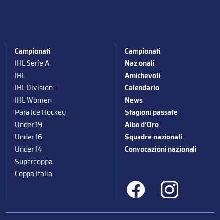
Campionati
Campionati
IHL Serie A
Nazionali
IHL
Amichevoli
IHL Division I
Calendario
IHL Women
News
Para Ice Hockey
Stagioni passate
Under 19
Albo d’Oro
Under 16
Squadre nazionali
Under 14
Convocazioni nazionali
Supercoppa
Coppa Italia