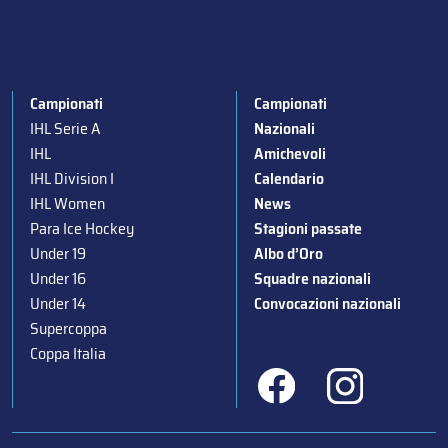
Campionati
Campionati
IHL Serie A
Nazionali
IHL
Amichevoli
IHL Division I
Calendario
IHL Women
News
Para Ice Hockey
Stagioni passate
Under 19
Albo d’Oro
Under 16
Squadre nazionali
Under 14
Convocazioni nazionali
Supercoppa
Coppa Italia