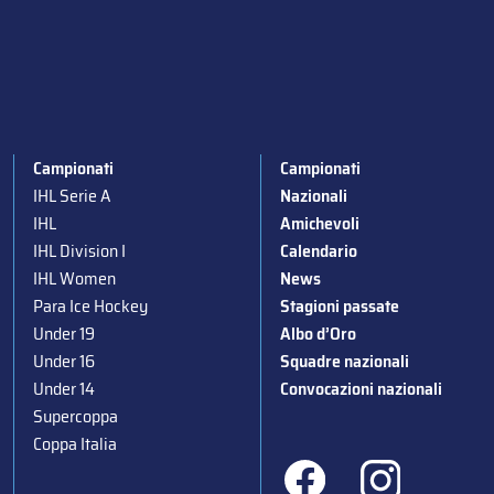
Campionati
Campionati
IHL Serie A
Nazionali
IHL
Amichevoli
IHL Division I
Calendario
IHL Women
News
Para Ice Hockey
Stagioni passate
Under 19
Albo d’Oro
Under 16
Squadre nazionali
Under 14
Convocazioni nazionali
Supercoppa
Coppa Italia