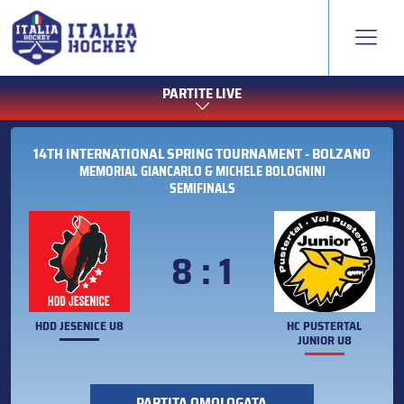
PARTITE LIVE
14TH INTERNATIONAL SPRING TOURNAMENT - BOLZANO
MEMORIAL GIANCARLO & MICHELE BOLOGNINI
SEMIFINALS
8 : 1
HDD JESENICE U8
HC PUSTERTAL
JUNIOR U8
PARTITA OMOLOGATA