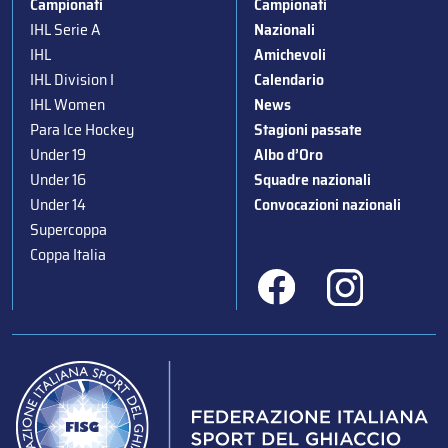
Campionati
Campionati
IHL Serie A
Nazionali
IHL
Amichevoli
IHL Division I
Calendario
IHL Women
News
Para Ice Hockey
Stagioni passate
Under 19
Albo d’Oro
Under 16
Squadre nazionali
Under 14
Convocazioni nazionali
Supercoppa
Coppa Italia