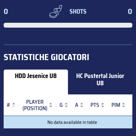
0
0
SHOTS
STATISTICHE GIOCATORI
HDD Jesenice U8
HC Pustertal Junior
U8
PLAYER
#
G
A
PTS
PIM
(POSITION)
#
PLAYER
G
A
PTS
PIM
No data available in table
(POSITION)