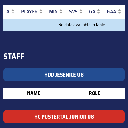
#
PLAYER
MIN
SVS
GA
GAA
#
PLAYER
MIN
SVS
GA
GAA
No data available in table
STAFF
HDD JESENICE U8
NAME
ROLE
HC PUSTERTAL JUNIOR U8