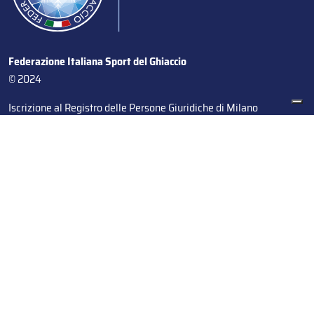
Federazione Italiana Sport del Ghiaccio
© 2024
Iscrizione al Registro delle Persone Giuridiche di Milano
n.1562/2017 CF 97016560159 | P. IVA 05235981007 Sede
Legale: Via Piranesi 46 – 20137 – Milano