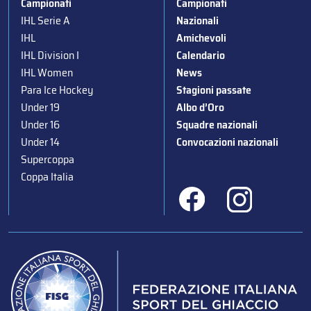
Campionati
Campionati
IHL Serie A
Nazionali
IHL
Amichevoli
IHL Division I
Calendario
IHL Women
News
Para Ice Hockey
Stagioni passate
Under 19
Albo d’Oro
Under 16
Squadre nazionali
Under 14
Convocazioni nazionali
Supercoppa
Coppa Italia