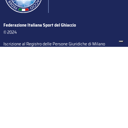
Federazione Italiana Sport del Ghiaccio
© 2024
Iscrizione al Registro delle Persone Giuridiche di Milano
n.1562/2017 CF 97016560159 | P. IVA 05235981007 Sede
Legale: Via Piranesi 46 – 20137 – Milano