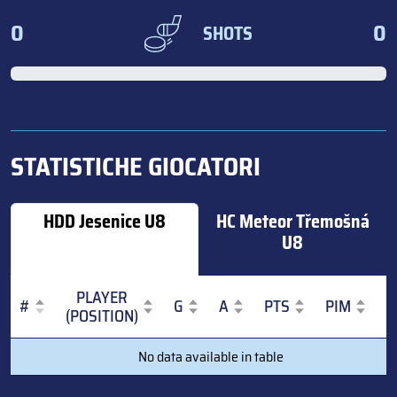
0
0
SHOTS
STATISTICHE GIOCATORI
HDD Jesenice U8
HC Meteor Třemošná
U8
PLAYER
#
G
A
PTS
PIM
(POSITION)
#
PLAYER
G
A
PTS
PIM
No data available in table
(POSITION)