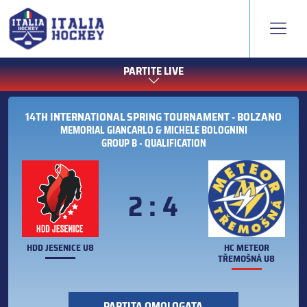
PARTITE LIVE
14TH INTERNATIONAL SPRING TOURNAMENT - BOLZANO
MEMORIAL GIANCARLO & MICHELE BOLOGNINI
GROUP B - QUALIFICATION
2 : 4
HDD JESENICE U8
HC METEOR
TŘEMOŠNÁ U8
PARTITA OMOLOGATA