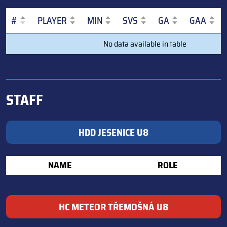
#
PLAYER
MIN
SVS
GA
GAA
#
PLAYER
MIN
SVS
GA
GAA
No data available in table
STAFF
HDD JESENICE U8
NAME
ROLE
HC METEOR TŘEMOŠNÁ U8