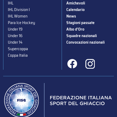
IHL
Amichevoli
IHL Division I
Calendario
IHL Women
News
Para Ice Hockey
Stagioni passate
Under 19
Albo d’Oro
Under 16
Squadre nazionali
Under 14
Convocazioni nazionali
Supercoppa
Coppa Italia