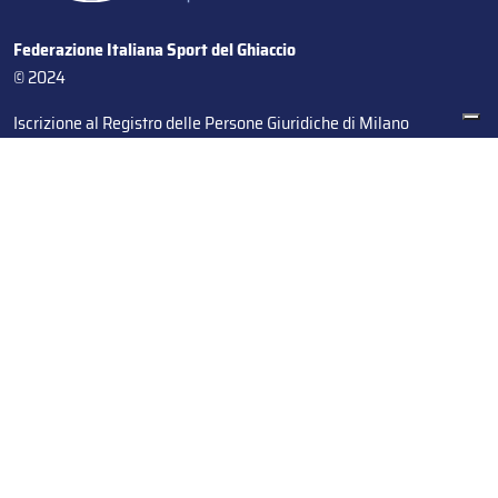
Federazione Italiana Sport del Ghiaccio
© 2024
Iscrizione al Registro delle Persone Giuridiche di Milano
n.1562/2017 CF 97016560159 | P. IVA 05235981007 Sede
Legale: Via Piranesi 46 – 20137 – Milano