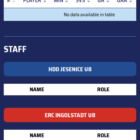
#
PLAYER
MIN
SVS
GA
GAA
#
PLAYER
MIN
SVS
GA
GAA
No data available in table
STAFF
HDD JESENICE U8
NAME
ROLE
ERC INGOLSTADT U8
NAME
ROLE