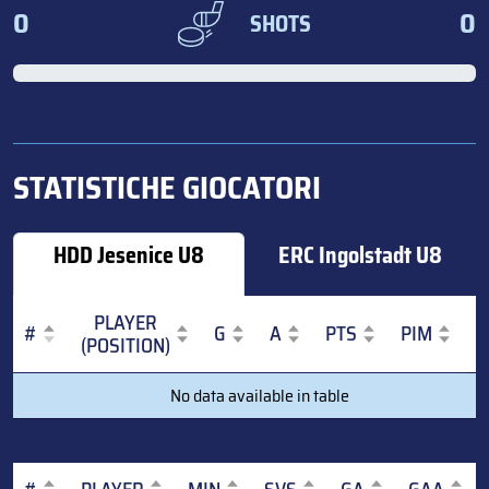
0
0
SHOTS
STATISTICHE GIOCATORI
HDD Jesenice U8
ERC Ingolstadt U8
PLAYER
#
G
A
PTS
PIM
(POSITION)
#
PLAYER
G
A
PTS
PIM
No data available in table
(POSITION)