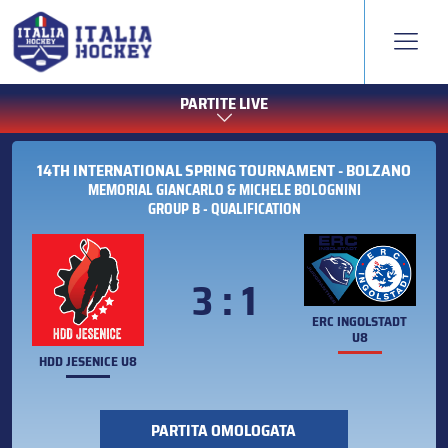
PARTITE LIVE
14TH INTERNATIONAL SPRING TOURNAMENT - BOLZANO
MEMORIAL GIANCARLO & MICHELE BOLOGNINI
GROUP B - QUALIFICATION
3 : 1
ERC INGOLSTADT
U8
HDD JESENICE U8
PARTITA OMOLOGATA