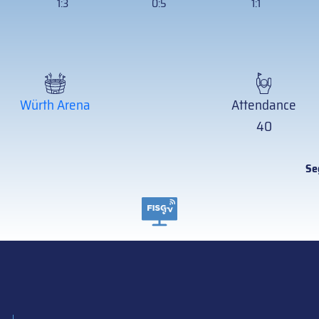
1:3
0:5
1:1
Würth Arena
Attendance
40
Se