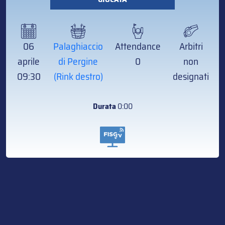
06
Palaghiaccio
Attendance
Arbitri
aprile
di Pergine
0
non
09:30
(Rink destro)
designati
Durata
0:00