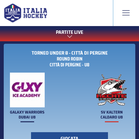
PARTITE LIVE
TORNEO UNDER 8 - CITTÀ DI PERGINE
ROUND ROBIN
CITTÀ DI PERGINE - U8
GALAXY WARRIORS
SV KALTERN
DUBAI U8
CALDARO U8
GIOCATA