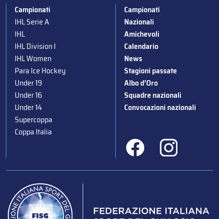
Campionati
Campionati
IHL Serie A
Nazionali
IHL
Amichevoli
IHL Division I
Calendario
IHL Women
News
Para Ice Hockey
Stagioni passate
Under 19
Albo d’Oro
Under 16
Squadre nazionali
Under 14
Convocazioni nazionali
Supercoppa
Coppa Italia