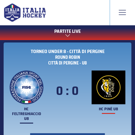
PARTITE LIVE
TORNEO UNDER 8 - CITTÀ DI PERGINE
ROUND ROBIN
CITTÀ DI PERGINE - U8
0 : 0
HC
HC PINÈ U8
FELTREGHIACCIO
U8