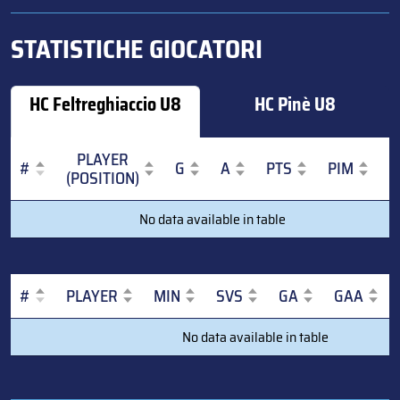
STATISTICHE GIOCATORI
HC Feltreghiaccio U8
HC Pinè U8
PLAYER
#
G
A
PTS
PIM
(POSITION)
#
PLAYER
G
A
PTS
PIM
No data available in table
(POSITION)
#
PLAYER
MIN
SVS
GA
GAA
#
PLAYER
MIN
SVS
GA
GAA
No data available in table