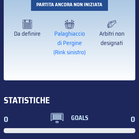
PARTITA ANCORA NON INIZIATA
Da definire
Palaghiaccio
Arbitri non
di Pergine
designati
(Rink sinistro)
STATISTICHE
0
0
GOALS