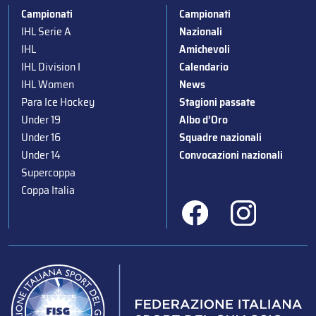
Campionati
Campionati
IHL Serie A
Nazionali
IHL
Amichevoli
IHL Division I
Calendario
IHL Women
News
Para Ice Hockey
Stagioni passate
Under 19
Albo d’Oro
Under 16
Squadre nazionali
Under 14
Convocazioni nazionali
Supercoppa
Coppa Italia