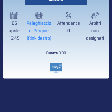
05
Palaghiaccio
Attendance
Arbitri
aprile
di Pergine
0
non
16:45
(Rink destro)
designati
Durata
0:00