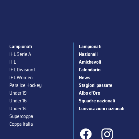
Campionati
Campionati
IHL Serie A
Nazionali
IHL
Amichevoli
IHL Division I
Calendario
IHL Women
News
Para Ice Hockey
Stagioni passate
Under 19
Albo d’Oro
Under 16
Squadre nazionali
Under 14
Convocazioni nazionali
Supercoppa
Coppa Italia