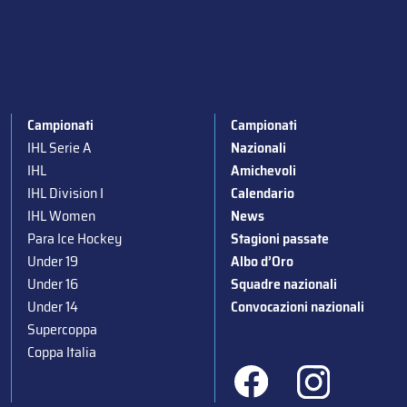
Campionati
Campionati
IHL Serie A
Nazionali
IHL
Amichevoli
IHL Division I
Calendario
IHL Women
News
Para Ice Hockey
Stagioni passate
Under 19
Albo d’Oro
Under 16
Squadre nazionali
Under 14
Convocazioni nazionali
Supercoppa
Coppa Italia