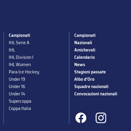
Campionati
Campionati
IHL Serie A
Nazionali
IHL
Amichevoli
IHL Division I
Calendario
IHL Women
News
Para Ice Hockey
Stagioni passate
Under 19
Albo d’Oro
Under 16
Squadre nazionali
Under 14
Convocazioni nazionali
Supercoppa
Coppa Italia