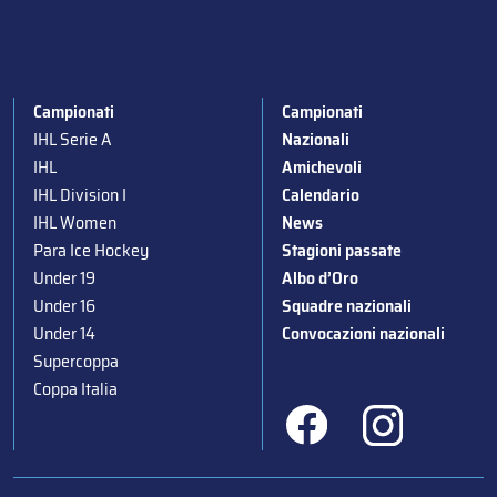
Campionati
Campionati
IHL Serie A
Nazionali
IHL
Amichevoli
IHL Division I
Calendario
IHL Women
News
Para Ice Hockey
Stagioni passate
Under 19
Albo d’Oro
Under 16
Squadre nazionali
Under 14
Convocazioni nazionali
Supercoppa
Coppa Italia