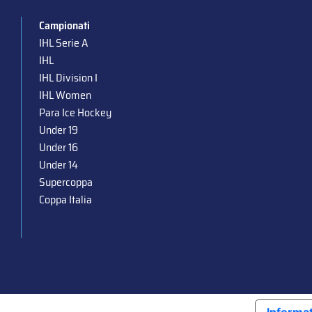
Campionati
IHL Serie A
IHL
IHL Division I
IHL Women
Para Ice Hockey
Under 19
Under 16
Under 14
Supercoppa
Coppa Italia
Informat