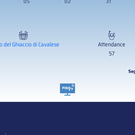
0:5
0:2
3:1
o del Ghiaccio di Cavalese
Attendance
57
Seg