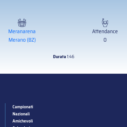
Meranarena
Attendance
Merano (BZ)
0
Durata
1:46
Campionati
Nazionali
Amichevoli